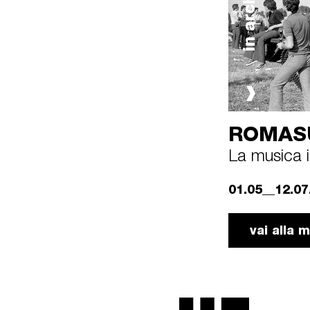
in archivio
ROMAS
La musica i
01.05__12.07
vai alla 