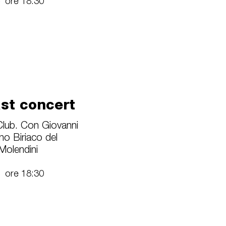
6
ore 18:30
ast concert
b. Con Giovanni
o Biriaco del
Molendini
6
ore 18:30