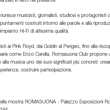
andati e riletti nel presente.
iunisce musicisti, giornalisti, studiosi e protagonisti d
puntamenti costruiti intorno alle parole e alla riprod
impianto Hi-Fi di altissima qualità.
sti ai Pink Floyd, dai Goblin al Perigeo, fino alla risco
sionarie come Enzo Carella, Romasuona Club propone un
 alla musica uno dei suoi significati più concreti: crear
perienze, costruire partecipazione.
della mostra ROMASUONA - Palazzo Esposizioni 