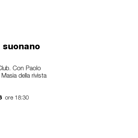
he suonano
ub. Con Paolo
Masia della rivista
26
ore 18:30