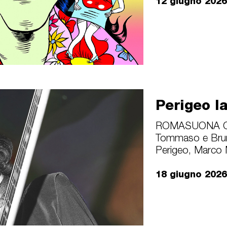
12 giugno 202
Perigeo l
ROMASUONA Clu
Tommaso e Brun
Perigeo, Marco 
18 giugno 202