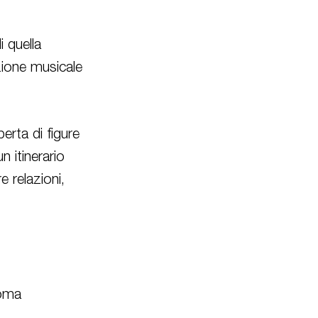
i quella
uzione musicale
perta di figure
 itinerario
e relazioni,
Roma