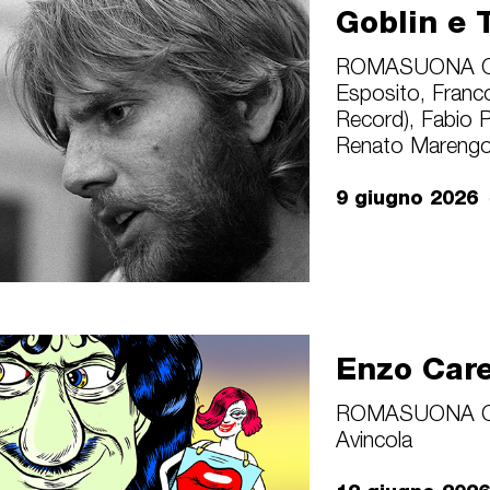
Goblin e 
ROMASUONA Cl
Esposito, Franc
Record), Fabio Pi
Renato Mareng
9 giugno 2026
Enzo Care
ROMASUONA Cl
Avincola