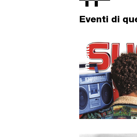
Eventi di q
incontri