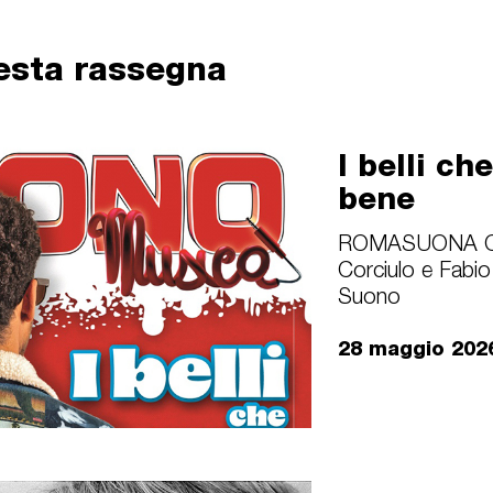
uesta rassegna
I belli c
bene
ROMASUONA Cl
Corciulo e Fabio 
Suono
28 maggio 20