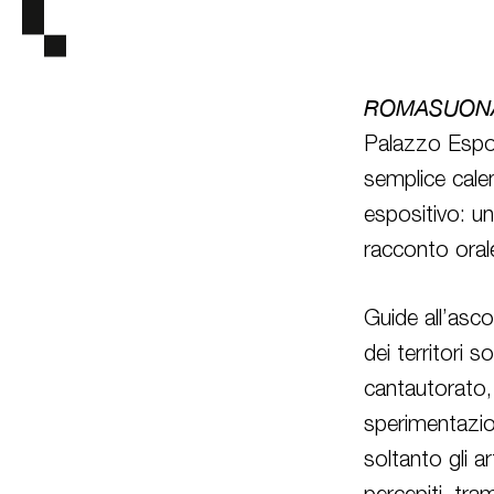
ROMASUONA
Palazzo Espos
semplice calen
espositivo: un
racconto oral
Guide all’asco
dei territori s
cantautorato, 
sperimentazio
soltanto gli a