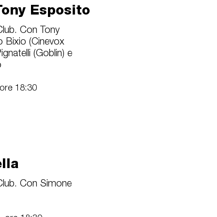
Tony Esposito
ub. Con Tony
o Bixio (Cinevox
gnatelli (Goblin) e
o
ore 18:30
lla
ub. Con Simone