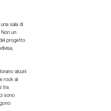
una sala di
. Non un
 del progetto
divisa,
lorano alcuni
ve rock al
i tra
ci sono
engono