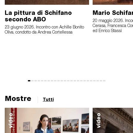
La pittura di Schifano
Mario Schifa
secondo ABO
20 maggio 2026. Inco
Cerasa, Francesca C
23 giugno 2026. Incontro con Achille Bonito
ed Enrico Stassi
Oliva, condotto da Andrea Cortellessa
Mostre
Tutti
video
video