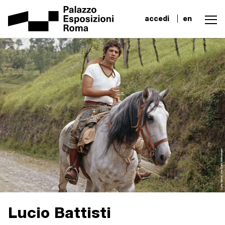
accedi
en
Lucio Battisti