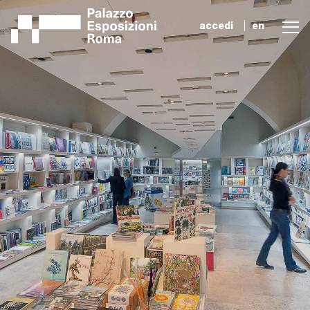
accedi
en