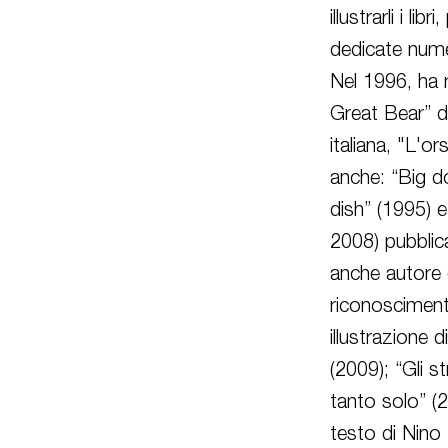
illustrarli i li
dedicate nume
Nel 1996, ha 
Great Bear” d
italiana, "L'
anche: “Big d
dish” (1995) e
2008) pubblica
anche autore d
riconoscimenti
illustrazione 
(2009); “Gli s
tanto solo” (2
testo di Nino 