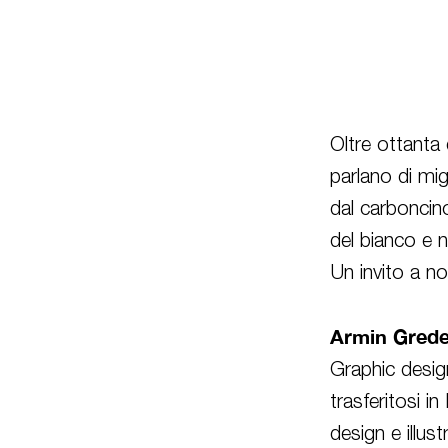
Oltre ottanta
parlano di mig
dal carboncino
del bianco e 
Un invito a non
Armin Grede
Graphic design
trasferitosi i
design e illus