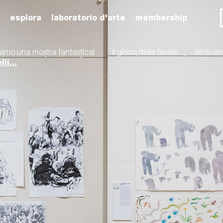
esplora
laboratorio d'arte
membership
iamo una mostra fantastica!
il gioco delle favole
dedicat
li...