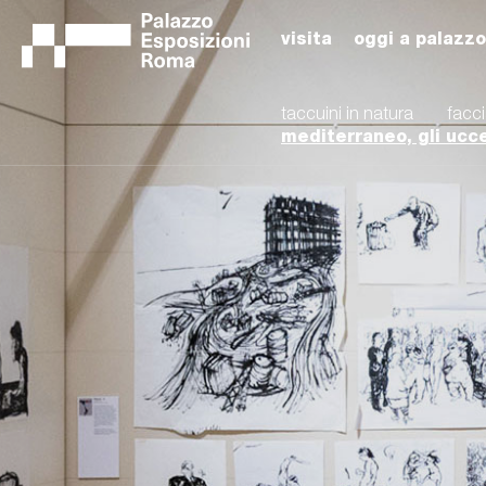
visita
oggi a palazzo
taccuini in natura
facc
mediterraneo, gli uccel