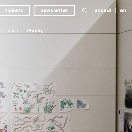
tickets
newsletter
accedi
en
l'isola,
o a mario