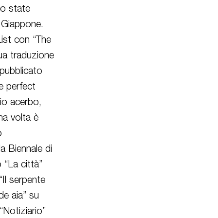
ono state
l Giappone.
ist con “The
sua traduzione
pubblicato
e perfect
hio acerbo,
ma volta è
o
la Biennale di
 “La città”
“Il serpente
de aia” su
“Notiziario”