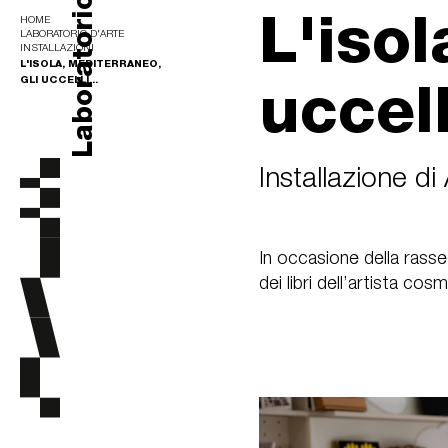
Laboratorio d'arte
L'isol
HOME
LABORATORIO D'ARTE
INSTALLAZIONI
L'ISOLA, MEDITERRANEO,
uccell
GLI UCCELLI...
Installazione d
In occasione della rasseg
dei libri dell’artista c