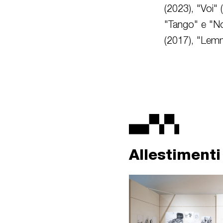
(2023), "Voi" 
"Tango" e "Noi
(2017), "Lemm
Allestimenti 