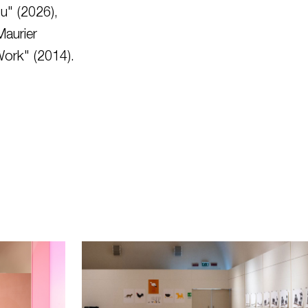
tu" (2026),
Maurier
ork" (2014).