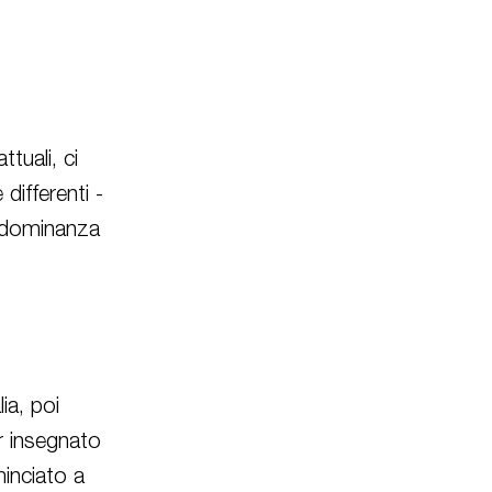
tuali, ci
differenti -
predominanza
ia, poi
er insegnato
minciato a