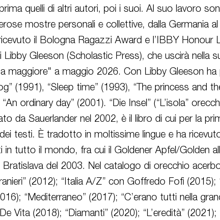
bri, prima quelli di altri autori, poi i suoi. Al suo lavoro s
rose mostre personali e collettive, dalla Germania a
ricevuto il Bologna Ragazzi Award e l’IBBY Honour L
i Libby Gleeson (Scholastic Press), che uscirà nella 
orsa maggiore" a maggio 2026. Con Libby Gleeson ha 
og” (1991), “Sleep time” (1993), “The princess and th
 “An ordinary day” (2001). “Die Insel” (“L’isola” orecc
to da Sauerlander nel 2002, è il libro di cui per la pri
ei testi. È tradotto in moltissime lingue e ha ricevut
 in tutto il mondo, fra cui il Goldener Apfel/Golden al
di Bratislava del 2003. Nel catalogo di orecchio acerbo
tranieri” (2012); “Italia A/Z” con Goffredo Fofi (2015); 
016); “Mediterraneo” (2017); “C’erano tutti nella gran
De Vita (2018); “Diamanti” (2020); “L’eredità” (2021); 