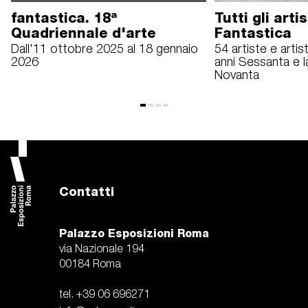
fantastica. 18ª
Tutti gli artis
Quadriennale d'arte
Fantastica
Dall'11 ottobre 2025 al 18 gennaio
54 artiste e artisti
2026
anni Sessanta e la
Novanta
Contatti
Palazzo Esposizioni Roma
via Nazionale 194
00184 Roma
tel. +39 06 696271