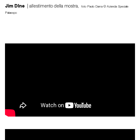
Jim DIne
| allestimento della mostra,
foto Paolo Darra © Azienda Speciale
Palaexpo