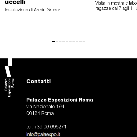
uccelli
Visita in mostra e labo
ragazze dai 7 agli 11 
Installazione di Armin Greder
Contatti
Palazzo Esposizioni Roma
via Nazionale 194
00184 Roma
tel. +39 06 696271