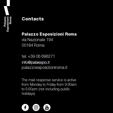
accedi
it
Contacts
aleksandr deineka. il maestro sovietico della modernità
col
Palazzo Esposizioni Roma
via Nazionale 194
00184 Roma
tel. +39 06 696271
palazzoesposizioniroma.it
The mail response service is active
from Monday to Friday from 9:30am
to 5:00pm (not including public
holidays)