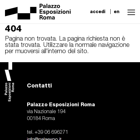
accedi
en
404
Pagina non trovata. La pagina richiesta non è
stata trovata. Utilizzare la normale navigazione
per muoversi all'interno del sito.
Contatti
Palazzo Esposizioni Roma
via Nazionale 194
00184 Roma
tel. +39 06 696271