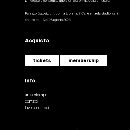
L'ingresso è consentito fino a un'ora prima della chiusura.
Palazzo Esposizioni, con la Libreria, il Caffè e l'aula studio, sarà
chiuso dal 13 al 28 agosto 2026.
Acquista
tickets
membership
Info
area stampa
contatti
lavora con noi