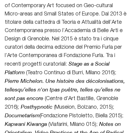
of Contemporary Art focused on Geo-cultural
Micro-areas and Small States of Europe. Dal 2013 è
titolare della cattedra di Teoria e Attualità dell’Arte
Contemporanea presso l’Accademia di Belle Arti e
Design di Grenoble. Nel 2015 è stato tra i cinque
curatori della decima edizione del Premio Furla per
l’Arte Contemporanea di Fondazione Furla. Tra i
Stage as a Social
recenti progetti curatoriali:
Platform
(Teatro Continuo di Burri, Milano 2016);
Pierre Michelon. Une histoire des décolonisations,
tellesqu’elles n'on tpas puêtre, telles qu’elles ne
sont pas encore
(Centre d'Art Bastille, Grenoble
Posthypnotic
2016);
(Museion, Bolzano, 2015);
Documetarism
(Fondazione Pistoletto, Biella 2015);
Kapwani Kiwanga
Notes on
(Viafarini, Milano 015);
Orientalism.
Video Practices at the Age of Radical