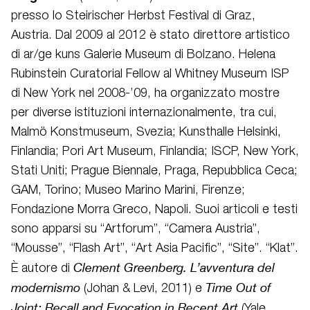
presso lo Steirischer Herbst Festival di Graz,
Austria. Dal 2009 al 2012 è stato direttore artistico
di ar/ge kuns Galerie Museum di Bolzano. Helena
Rubinstein Curatorial Fellow al Whitney Museum ISP
di New York nel 2008-’09, ha organizzato mostre
per diverse istituzioni internazionalmente, tra cui,
Malmö Konstmuseum, Svezia; Kunsthalle Helsinki,
Finlandia; Pori Art Museum, Finlandia; ISCP, New York,
Stati Uniti; Prague Biennale, Praga, Repubblica Ceca;
GAM, Torino; Museo Marino Marini, Firenze;
Fondazione Morra Greco, Napoli. Suoi articoli e testi
sono apparsi su “Artforum”, “Camera Austria”,
“Mousse”, “Flash Art”, “Art Asia Pacific”, “Site”. “Klat”.
Clement Greenberg. L’avventura del
È autore di
modernismo
Time Out of
(Johan & Levi, 2011) e
Joint: Recall and Evocation in Recent Art
(Yale