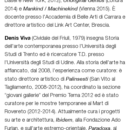
Unoriginal Genius
Basel e New York, 2012);
(Londra
Mankind / Machinekind
2014) e
(Vienna 2015). È
docente presso l'Accademia di Belle Arti di Carrara e
direttore artistico del Link Art Center, Brescia.
Denis Viva
(Cividale del Friuli, 1979) insegna Storia
dell'arte contemporanea presso l'Università degli
Studi di Trento ed è ricercatore T.D. presso
l'Università degli Studi di Udine. Alla storia dell'arte ha
affiancato, dal 2008, l'esperienza come curatore: è
Palinsesti
stato direttore artistico di
(San Vito al
Tagliamento, 2008-2012), ha coordinato la sezione
“giovani gallerie” del Premio Terna 2012 ed è stato
curatore per le mostre temporanee al Mart di
Rovereto (2012-2014). Attualmente cura i progetti
Ibidem
su arte e architettura,
, alla Fondazione Ado
Paradoxa
Furlan, e sull'arte estremo-orientale,
, al