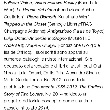
Follows Vision, Vision Follows Reality
(Kunsthalle
Le Regole del gioco
Wien);
(Fondazione Achille
Pierre Bismuth
Castiglioni);
(Kunsthalle Wien);
Trapped in the Closet
(Carnegie Library/FRAC
Antigrazioso
Champagne Ardenne);
(Palais de Toyko);
Luigi Ontani-AnderSennoSogno
(Museo H.C.
D’après Giorgio
Andersen);
(Fondazione Giorgio e
Isa de Chirico). I suoi scritti sono apparsi su
numerosi cataloghi e riviste internazionali. Si è
occupato della redazione di libri di artisti, quali Olaf
Nicolai, Luigi Ontani, Emilio Prini, Alexandre Singh e
Mario Garcia Torres. Nel 2012 ha curato la
Documenta 1955-2012
The Endless
pubblicazione
.
Story of Two Lovers
. Nel 2014 ha ideato un
progetto editoriale concepito come una time
2014.
capsule intitolato