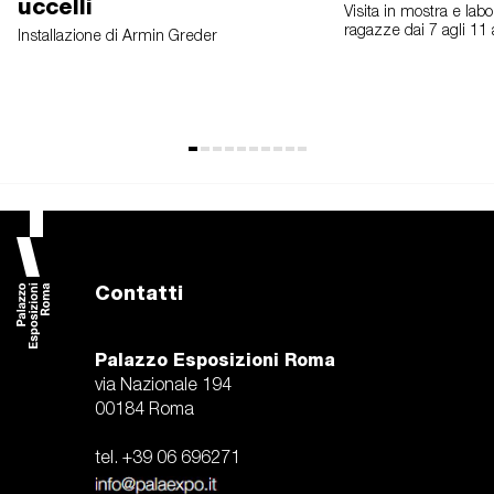
uccelli
Visita in mostra e labo
ragazze dai 7 agli 11 
Installazione di Armin Greder
Contatti
Palazzo Esposizioni Roma
via Nazionale 194
00184 Roma
tel. +39 06 696271