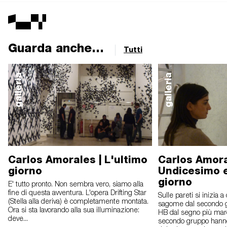
Guarda anche...
Tutti
galleria
galleria
Carlos Amorales | L'ultimo
Carlos Amora
giorno
Undicesimo 
giorno
E' tutto pronto. Non sembra vero, siamo alla
fine di questa avventura. L'opera Drifting Star
Sulle pareti si inizia 
(Stella alla deriva) è completamente montata.
sagome dal secondo 
Ora si sta lavorando alla sua illuminazione:
HB dal segno più mar
deve...
secondo gruppo hanno 