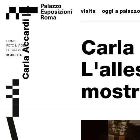
Carla Accardi |...
visita
oggi a palazzo
Carla 
HOME
FOTO & VIDEO
FOTOGRAFIE
MOSTRE
L'all
mostr