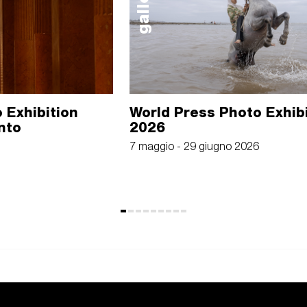
galleria
 Exhibition
World Press Photo Exhib
nto
2026
7 maggio - 29 giugno 2026