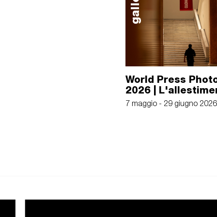
galleria
World Press Photo
2026 | L'allestime
7 maggio - 29 giugno 2026