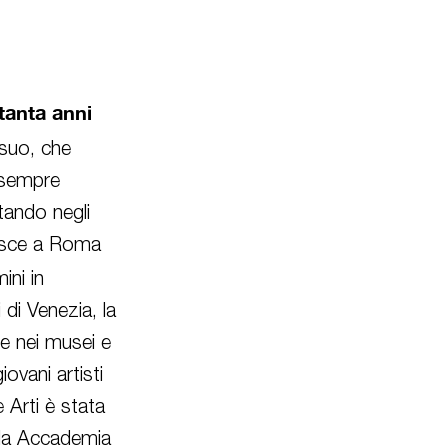
tanta anni
 suo, che
a sempre
utando negli
disce a Roma
ni in
 di Venezia, la
e nei musei e
ovani artisti
e Arti è stata
lla Accademia