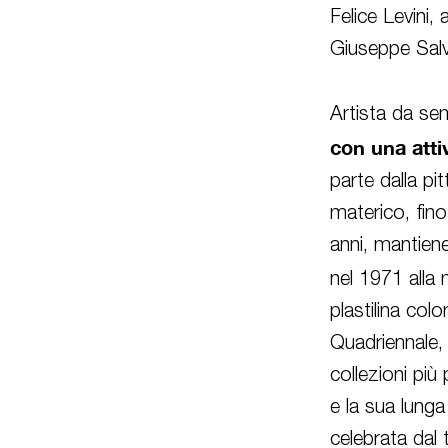
Felice
Levini
, 
Giuseppe Salv
Artista da s
con una atti
parte dalla p
materico, fino
anni, mantien
nel 1971 alla 
plastilina col
Quadriennale,
collezioni più 
e la sua lunga
celebrata dal