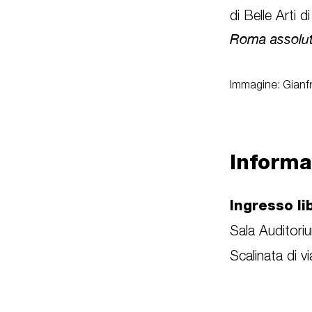
di Belle Arti 
Roma assolu
Immagine: Gianf
Informa
Ingresso li
Sala Auditor
Scalinata di v