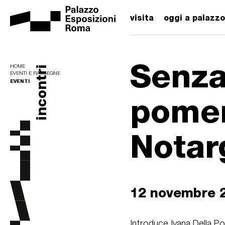
visita
oggi a palazzo
Senza
HOME
incontri
EVENTI E RASSEGNE
EVENTI
pomer
Notar
12 novembre 
Introduce Ivana Della P