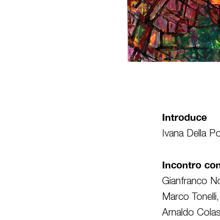
Introduce
Ivana Della P
Incontro co
Gianfranco
N
Marco Tonelli
,
Arnaldo Colas