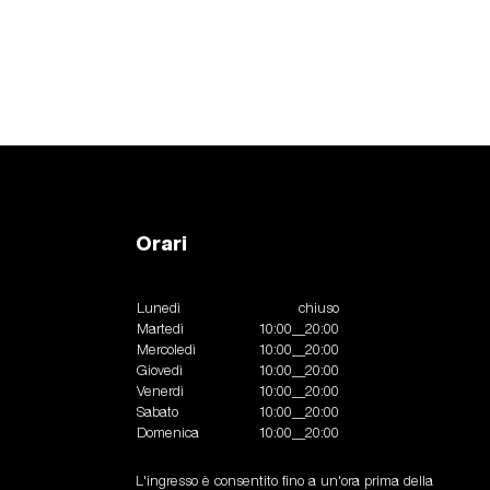
Orari
Lunedì
chiuso
Martedì
10:00__20:00
Mercoledì
10:00__20:00
Giovedì
10:00__20:00
Venerdì
10:00__20:00
Sabato
10:00__20:00
Domenica
10:00__20:00
L'ingresso è consentito fino a un'ora prima della