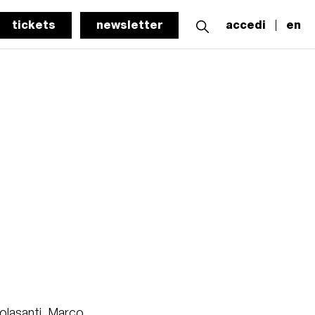
tickets
newsletter
accedi
en
olasanti, Marco