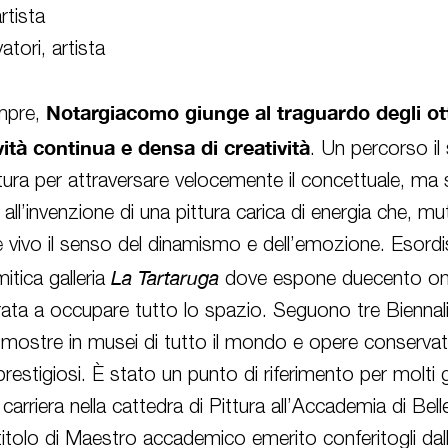
artista
atori, artista
Notargiacomo
giunge al traguardo degli ot
empre,
vità continua e densa di creatività
. Un percorso il
ittura per attraversare velocemente il concettuale, m
 all’invenzione di una pittura carica di energia che, m
e vivo il senso del dinamismo e dell’emozione. Esor
La
Tartaruga
mitica galleria
dove espone duecento omi
orata a occupare tutto lo spazio. Seguono tre Biennali
 mostre in musei di tutto il mondo e opere conservat
prestigiosi.
È
stato un punto di riferimento per molti gi
 carriera nella cattedra di Pittura all’Accademia di Bell
 titolo di Maestro accademico emerito conferitogli da