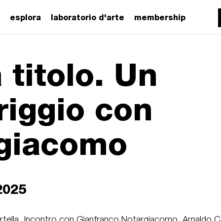
esplora
laboratorio d'arte
membership
 titolo. Un
iggio con
giacomo
2025
ortella. Incontro con Gianfranco Notargiacomo, Arnaldo C