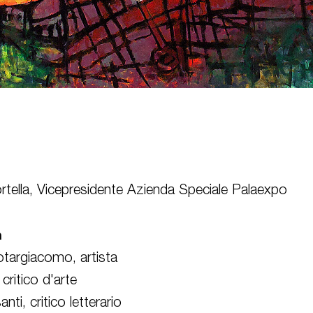
ortella, Vicepresidente Azienda Speciale Palaexpo
n
otargiacomo
,
artista
 critico
d'arte
anti
, critico
letterario