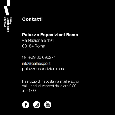
accedi
en
Contatti
2021
2026
2025
2024
2023
2022
2020
Palazzo Esposizioni Roma
via Nazionale 194
00184 Roma
tel. +39 06 696271
palazzoesposizioniroma.it
Il servizio di risposta via mail è attivo
dal lunedi al venerdì dalle ore 9:30
alle 17:00