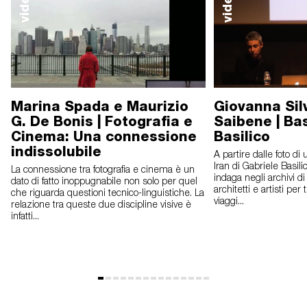
video
video
Marina Spada e Maurizio
Giovanna Sil
G. De Bonis | Fotografia e
Saibene | Bas
Cinema: Una connessione
Basilico
indissolubile
A partire dalle foto di 
Iran di Gabriele Basi
La connessione tra fotografia e cinema è un
indaga negli archivi di f
dato di fatto inoppugnabile non solo per quel
architetti e artisti per 
che riguarda questioni tecnico-linguistiche. La
viaggi...
relazione tra queste due discipline visive è
infatti...