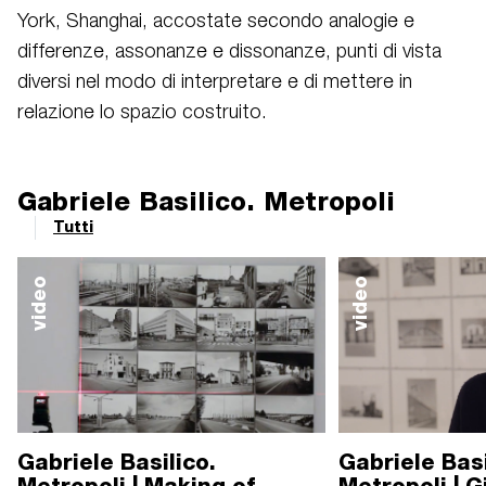
York, Shanghai, accostate secondo analogie e
differenze, assonanze e dissonanze, punti di vista
diversi nel modo di interpretare e di mettere in
relazione lo spazio costruito.
Gabriele Basilico. Metropoli
Tutti
video
video
Gabriele Basilico.
Gabriele Basi