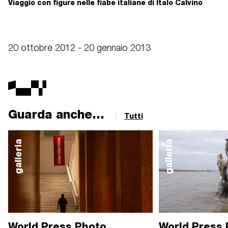
Viaggio con figure nelle fiabe italiane di Italo Calvino
20 ottobre 2012 - 20 gennaio 2013
Guarda anche...
Tutti
galleria
galleria
World Press Photo
World Press