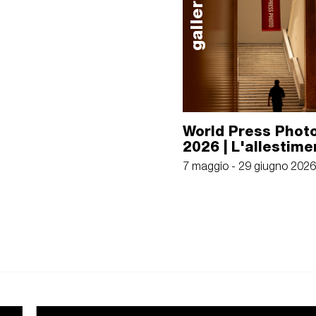
galleria
World Press Photo
2026 | L'allestime
7 maggio - 29 giugno 2026