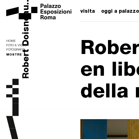
Robert Doisneau....
visita
oggi a palazzo
Rober
HOME
FOTO & VIDEO
FOTOGRAFIE
MOSTRE
en lib
della