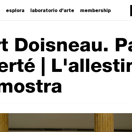
esplora
laboratorio d'arte
membership
t Doisneau. P
erté | L'allest
 mostra