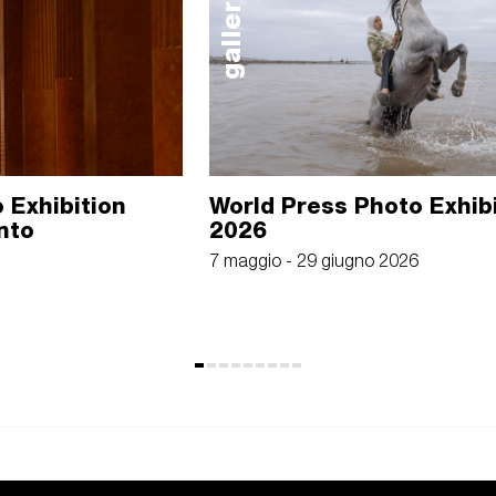
galleria
 Exhibition
World Press Photo Exhib
nto
2026
7 maggio - 29 giugno 2026