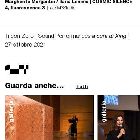
Margherita Morgantin / Ilaria Lemmo | COSMIC SILENCE
4, fluorescence 3
| foto M3Studio
a cura di Xing
Ti con Zero | Sound Performances
|
27 ottobre 2021
Guarda anche...
Tutti
galleria
galleria