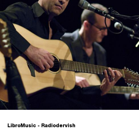
LibroMusic - Radiodervish