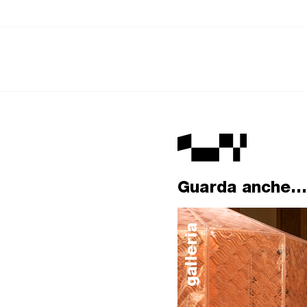
Guarda anche...
galleria