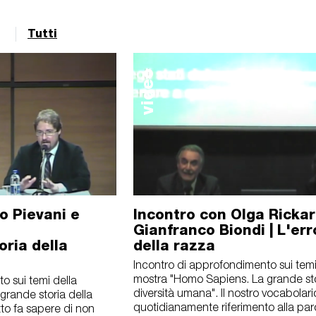
Tutti
video
o Pievani e
Incontro con Olga Rickar
Gianfranco Biondi | L'err
oria della
della razza
Incontro di approfondimento sui temi
mostra "Homo Sapiens. La grande sto
o sui temi della
diversità umana". Il nostro vocabolari
grande storia della
quotidianamente riferimento alla par
tto fa sapere di non