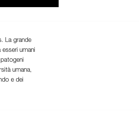
s. La grande
a esseri umani
i patogeni
ersità umana,
ndo e dei