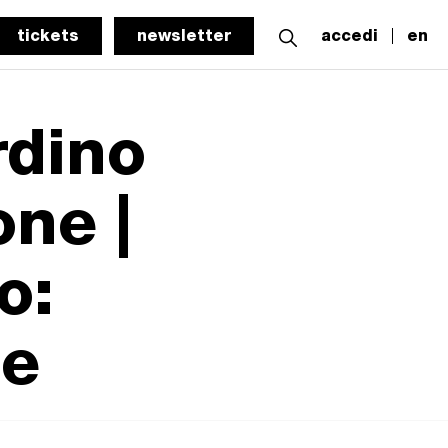
tickets
newsletter
accedi
en
rdino
one |
o:
ie