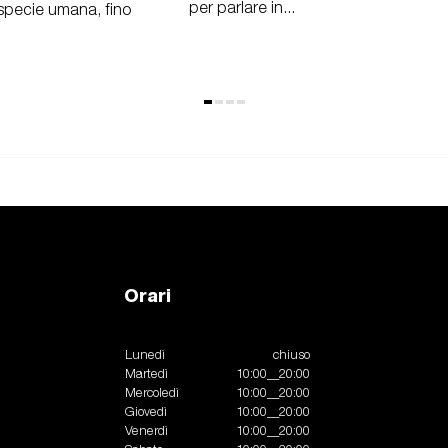
per parlare in...
 specie umana, fino
Orari
Lunedì
chiuso
Martedì
10:00__20:00
Mercoledì
10:00__20:00
Giovedì
10:00__20:00
Venerdì
10:00__20:00