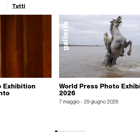
Tutti
galleria
 Exhibition
World Press Photo Exhib
nto
2026
7 maggio - 29 giugno 2026