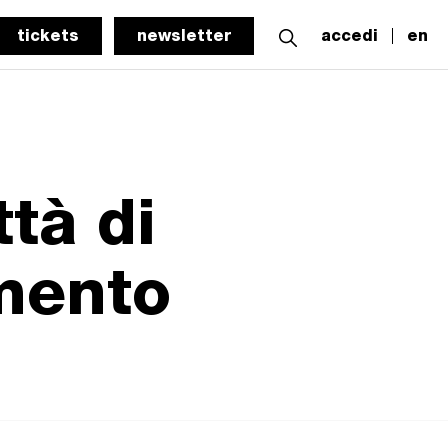
tickets
newsletter
accedi
en
tà di
imento