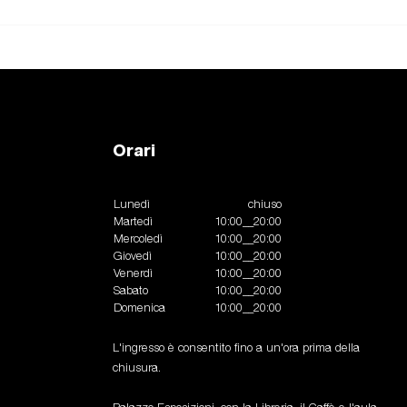
Orari
Lunedì
chiuso
Martedì
10:00__20:00
Mercoledì
10:00__20:00
Giovedì
10:00__20:00
Venerdì
10:00__20:00
Sabato
10:00__20:00
Domenica
10:00__20:00
L'ingresso è consentito fino a un'ora prima della
chiusura.