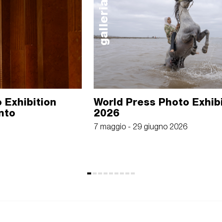
galleria
 Exhibition
World Press Photo Exhib
nto
2026
7 maggio - 29 giugno 2026