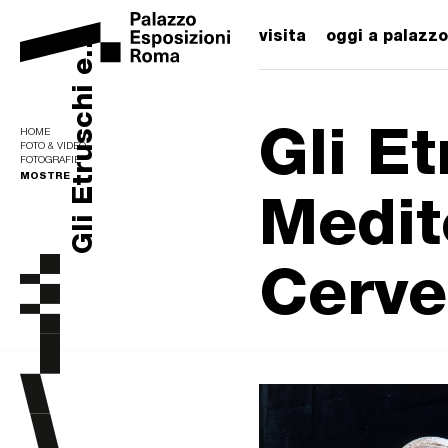
visita
oggi a palazzo
Gli Etruschi e...
Gli Et
HOME
FOTO & VIDEO
FOTOGRAFIE
MOSTRE
Medit
Cerve