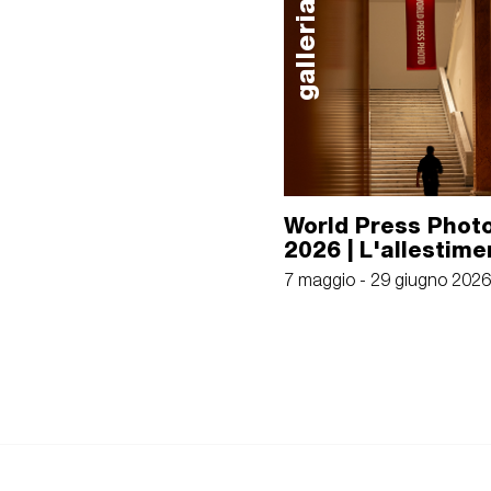
galleria
World Press Photo
2026 | L'allestime
7 maggio - 29 giugno 2026