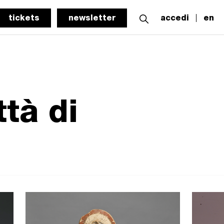
tickets
newsletter
accedi
en
tà di