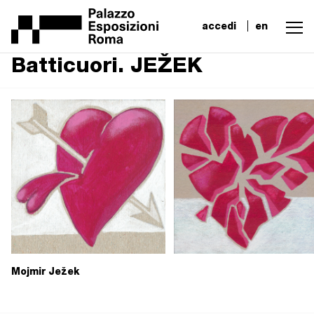
accedi
en
Batticuori. JEŽEK
Mojmir Ježek