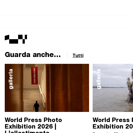
Guarda anche...
Tutti
galleria
galleria
World Press Photo
World Press
Exhibition 2026 |
Exhibition 2