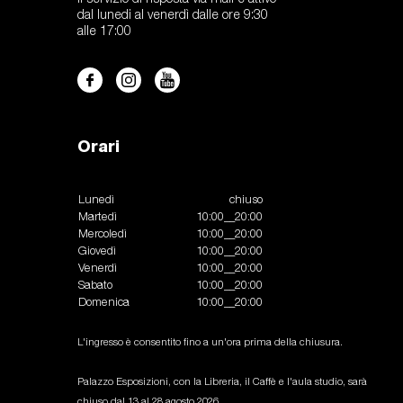
dal lunedi al venerdì dalle ore 9:30
alle 17:00
Orari
Lunedì
chiuso
Martedì
10:00__20:00
Mercoledì
10:00__20:00
Giovedì
10:00__20:00
Venerdì
10:00__20:00
Sabato
10:00__20:00
Domenica
10:00__20:00
L'ingresso è consentito fino a un'ora prima della chiusura.
Palazzo Esposizioni, con la Libreria, il Caffè e l'aula studio, sarà
chiuso dal 13 al 28 agosto 2026.