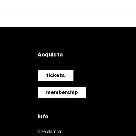
Acquista
tickets
membership
Info
area stampa