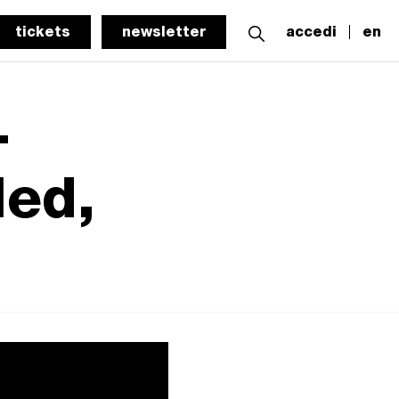
tickets
newsletter
accedi
en
-
led,