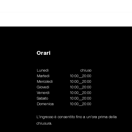
Orari
Lunedì
chiuso
Martedì
10:00__20:00
Mercoledì
10:00__20:00
Giovedì
10:00__20:00
Venerdì
10:00__20:00
Sabato
10:00__20:00
Domenica
10:00__20:00
L'ingresso è consentito fino a un'ora prima della
chiusura.