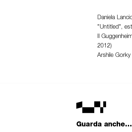
Daniela Lancio
"Untitled", es
Il Guggenheim
2012)
Arshile Gork
Guarda anche...