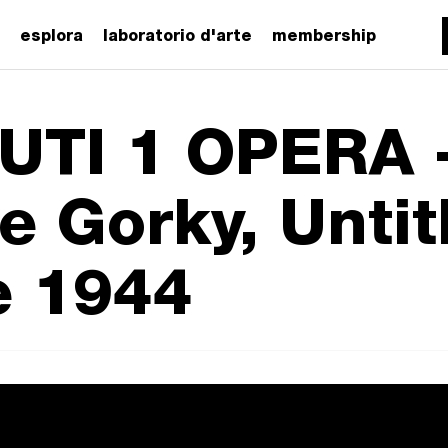
esplora
laboratorio d'arte
membership
UTI 1 OPERA 
e Gorky, Untit
e 1944