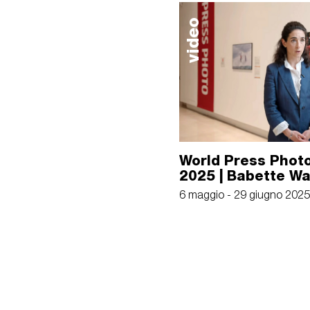
video
World Press Photo
2025 | Babette W
6 maggio - 29 giugno 2025