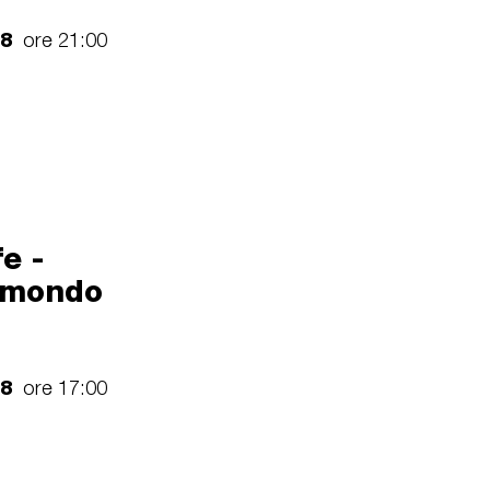
18
ore 21:00
fe -
imondo
18
ore 17:00