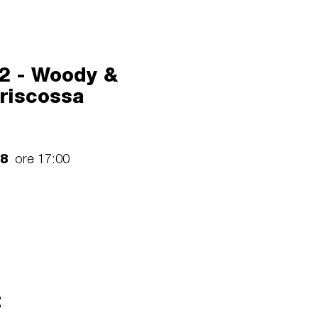
 2 - Woody &
 riscossa
18
ore 17:00
t