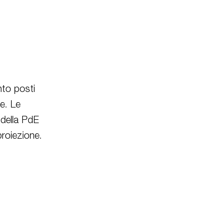
nto posti
ne. Le
 della PdE
proiezione.