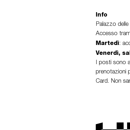
Info
Palazzo delle
Accesso tramit
Martedì
: ac
Venerdì, s
I posti sono a
prenotazioni 
Card. Non sarà