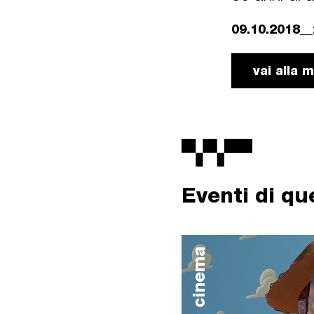
09.10.2018__
vai alla 
Eventi di q
cinema