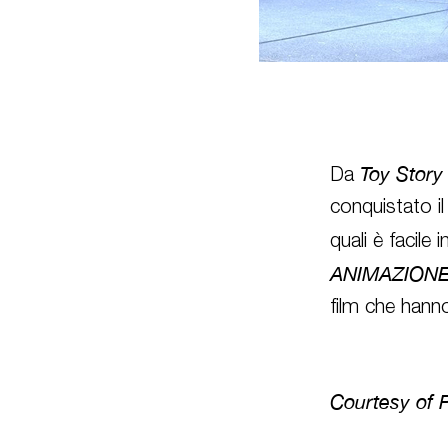
Toy Story 
Da
conquistato i
quali è facil
ANIMAZION
film che hann
Courtesy of 