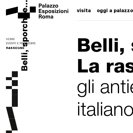
Belli, sporchi e...
visita
oggi a palazzo
Belli,
HOME
EVENTI E RASSEGNE
RASSEGNE
La ra
gli ant
italian