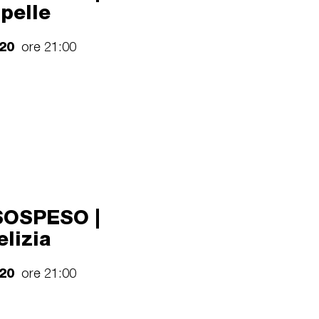
 pelle
020
ore 21:00
OSPESO |
elizia
020
ore 21:00