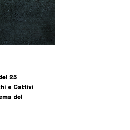
del 25
i e Cattivi
nema del