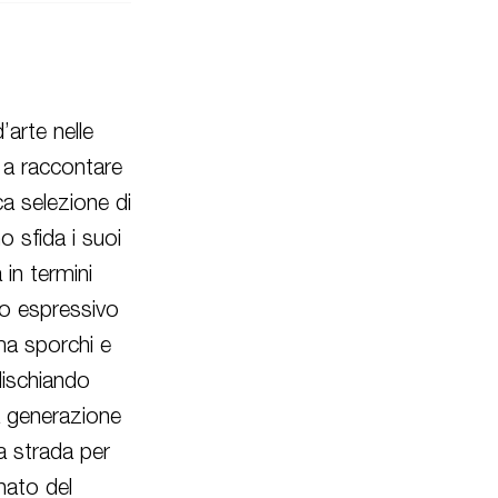
’arte nelle
 a raccontare
a selezione di
no sfida i suoi
 in termini
nto espressivo
 ma sporchi e
 Mischiando
a generazione
a strada per
nato del