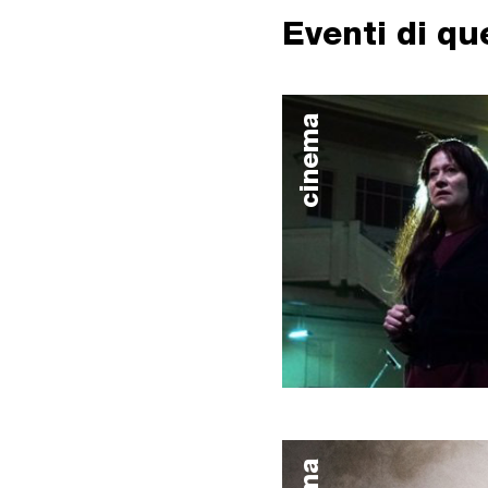
Eventi di q
cinema