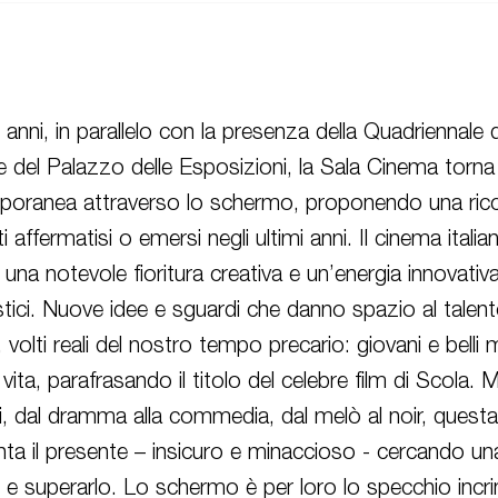
nni, in parallelo con la presenza della Quadriennale d
ve del Palazzo delle Esposizioni, la Sala Cinema torna
emporanea attraverso lo schermo, proponendo una ricc
i affermatisi o emersi negli ultimi anni. Il cinema italia
 una notevole fioritura creativa e un’energia innovativa
ilistici. Nuove idee e sguardi che danno spazio al tale
i, volti reali del nostro tempo precario: giovani e belli
la vita, parafrasando il titolo del celebre film di Scola.
ri, dal dramma alla commedia, dal melò al noir, quest
onta il presente – insicuro e minaccioso - cercando un
e superarlo. Lo schermo è per loro lo specchio incri