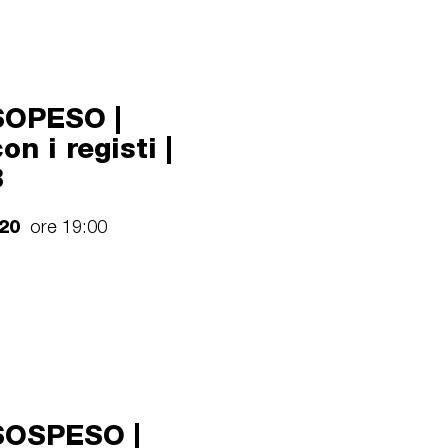
OPESO |
on i registi |
8
020
ore 19:00
OSPESO |