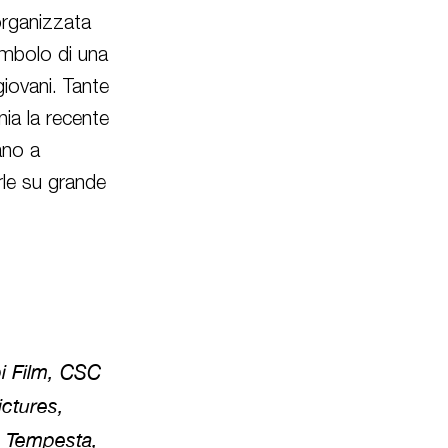
 organizzata
imbolo di una
iovani. Tante
ia la recente
ano a
rle su grande
i Film, CSC
ctures,
, Tempesta,