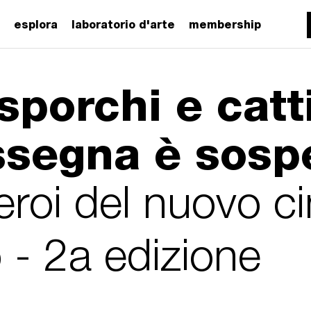
esplora
laboratorio d'arte
membership
 sporchi e catti
ssegna è sosp
ieroi del nuovo 
o - 2a edizione