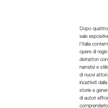
Dopo quattro a
sale espositi
l’Italia cont
opere di regist
detrattori con
narrativi e st
di nuovi attor
incattiviti dal
storie e gene
di autori affr
comprenderlo 