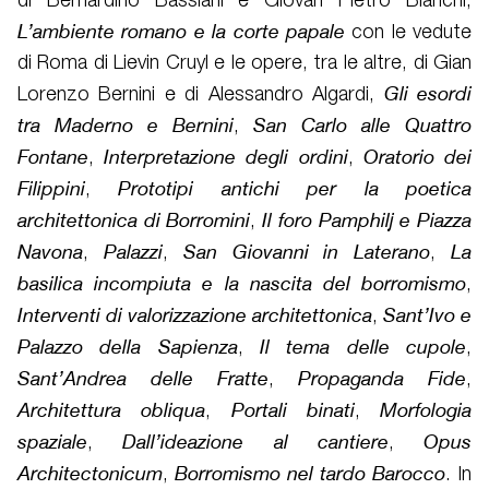
di Bernardino Bassiani e Giovan Pietro Bianchi,
L’ambiente romano e la corte papale
con le vedute
di Roma di Lievin Cruyl e le opere, tra le altre, di Gian
Gli esordi
Lorenzo Bernini e di Alessandro Algardi,
tra Maderno e Bernini
San Carlo alle Quattro
,
Fontane
Interpretazione degli ordini
Oratorio dei
,
,
Filippini
Prototipi antichi per la poetica
,
architettonica di Borromini
Il foro Pamphilj e Piazza
,
Navona
Palazzi
San Giovanni in Laterano
La
,
,
,
basilica incompiuta e la nascita del borromismo
,
Interventi di valorizzazione architettonica
Sant’Ivo e
,
Palazzo della Sapienza
Il tema delle cupole
,
,
Sant’Andrea delle Fratte
Propaganda Fide
,
,
Architettura obliqua
Portali binati
Morfologia
,
,
spaziale
Dall’ideazione al cantiere
Opus
,
,
Architectonicum
Borromismo nel tardo Barocco
,
. In