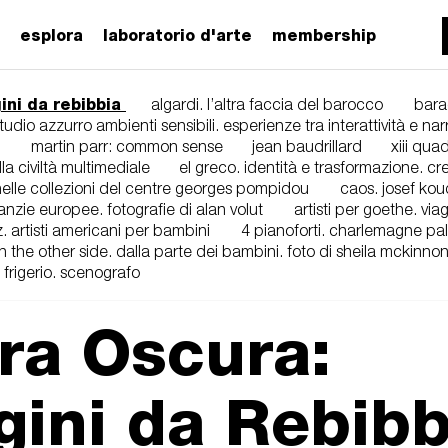
esplora
laboratorio d'arte
membership
ni da rebibbia
algardi. l’altra faccia del barocco
bara
tudio azzurro ambienti sensibili. esperienze tra interattività e na
martin parr: common sense
jean baudrillard
xiii qua
ella civiltà multimediale
el greco. identità e trasformazione. cre
nelle collezioni del centre georges pompidou
caos. josef kou
anzie europee. fotografie di alan volut
artisti per goethe. via
z. artisti americani per bambini
4 pianoforti. charlemagne pal
n the other side. dalla parte dei bambini. foto di sheila mckinno
 frigerio. scenografo
a Oscura:
ini da Rebibb