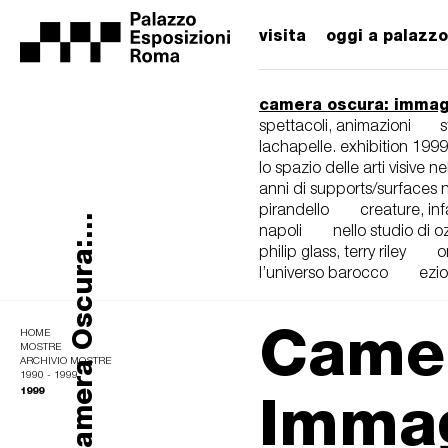
visita
oggi a palazzo
camera oscura: immagi
spettacoli, animazioni
s
lachapelle. exhibition 1999
lo spazio delle arti visive n
anni di supports/surfaces 
pirandello
creature, inf
Camera Oscura:...
napoli
nello studio di o
philip glass, terry riley
o
l’universo barocco
ezio
Camer
HOME
MOSTRE
ARCHIVIO MOSTRE
1990 - 1999
1999
Immag