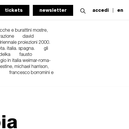
tickets
newsletter
accedi
en
cche e burattini mostre,
rrazione
david
driennale proiezioni 2000.
ta. italia. spagna.
gli
delka
fausto
ggio in italia weimar-roma-
estine, michael harrison,
n
francesco borromini e
ia