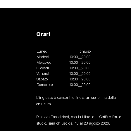
Orari
Lunedì
chiuso
Martedì
10:00__20:00
Mercoledì
10:00__20:00
Giovedì
10:00__20:00
Venerdì
10:00__20:00
Sabato
10:00__20:00
Domenica
10:00__20:00
L'ingresso è consentito fino a un'ora prima della
chiusura.
Palazzo Esposizioni, con la Libreria, il Caffè e l'aula
studio, sarà chiuso dal 13 al 28 agosto 2026.