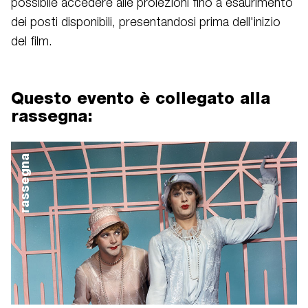
possibile accedere alle proiezioni fino a esaurimento
dei posti disponibili, presentandosi prima dell'inizio
del film.
Questo evento è collegato alla
rassegna:
rassegna