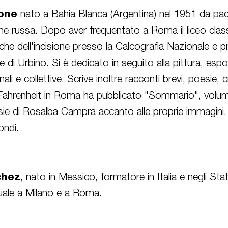
lone
nato a Bahia Blanca (Argentina) nel 1951 da padr
ine russa. Dopo aver frequentato a Roma il liceo clas
che dell'incisione presso la Calcografia Nazionale e 
rte di Urbino. Si è dedicato in seguito alla pittura, esp
i e collettive. Scrive inoltre racconti brevi, poesie, cr
ia Fahrenheit in Roma ha pubblicato "Sommario", volu
sie di Rosalba Campra accanto alle proprie immagini. 
ondi.
chez
, nato in Messico, formatore in Italia e negli Stati
tuale a Milano e a Roma.