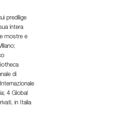
cui predilige
sua intera
ose mostre e
Milano;
co
liotheca
nale di
Internazionale
a; 4 Global
vati, in Italia