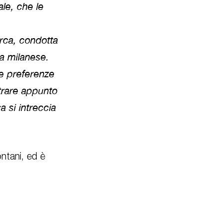
le, che le
erca, condotta
sta milanese.
lle preferenze
ntrare appunto
 si intreccia
ntani, ed è