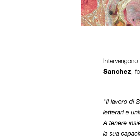
Intervengono i
Sanchez
, f
"Il lavoro di
letterari e un
A tenere insi
la sua capaci