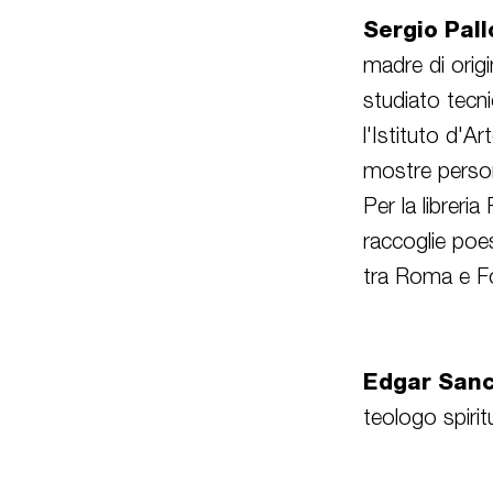
Sergio Pal
madre di orig
studiato tecni
l'Istituto d'A
mostre personal
Per la librer
raccoglie poe
tra Roma e F
Edgar San
teologo spiri