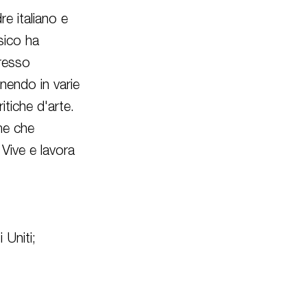
e italiano e
sico ha
presso
onendo in varie
itiche d'arte.
me che
Vive e lavora
 Uniti;