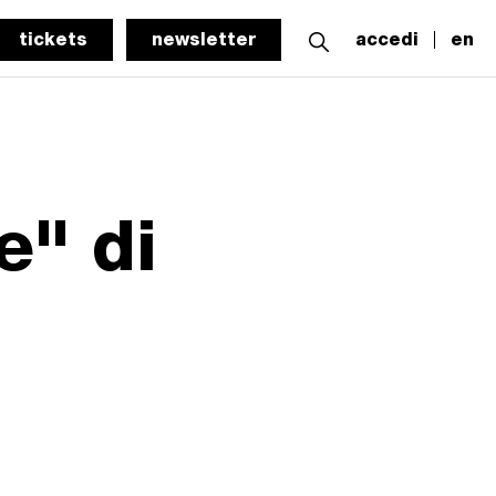
tickets
newsletter
accedi
en
e" di