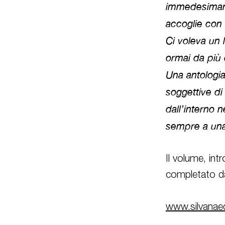
immedesimand
accoglie con 
Ci voleva un 
ormai da più 
Una antologia 
soggettive di
dall’interno 
sempre a una
Il volume, int
completato da 
www.silvanaedi