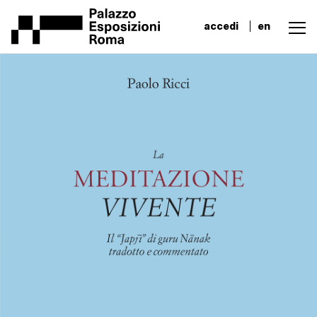
accedi
en