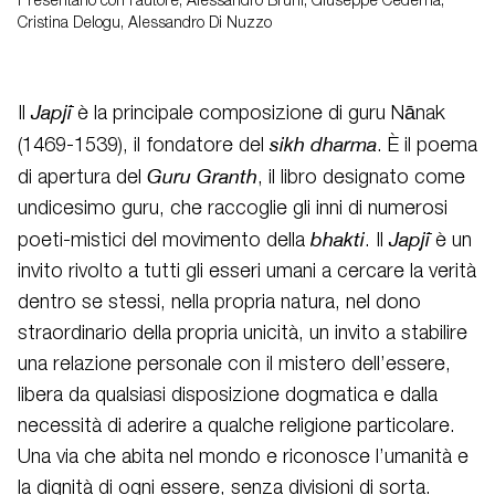
Presentano con l'autore, Alessandro Bruni, Giuseppe Cederna,
Cristina Delogu, Alessandro Di Nuzzo
Japjī
Il
è la principale composizione di guru Nānak
sikh dharma
(1469-1539), il fondatore del
. È il poema
Guru Granth
di apertura del
, il libro designato come
undicesimo guru, che raccoglie gli inni di numerosi
bhakti
Japjī
poeti-mistici del movimento della
. Il
è un
invito rivolto a tutti gli esseri umani a cercare la verità
dentro se stessi, nella propria natura, nel dono
straordinario della propria unicità, un invito a stabilire
una relazione personale con il mistero dell’essere,
libera da qualsiasi disposizione dogmatica e dalla
necessità di aderire a qualche religione particolare.
Una via che abita nel mondo e riconosce l’umanità e
la dignità di ogni essere, senza divisioni di sorta.