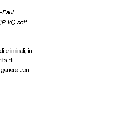
n-Paul
CP VO sott.
 criminali, in
ita di
l genere con