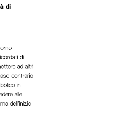
à di
iorno
cordati di
ettere ad altri
 caso contrario
bblico in
dere alle
ma dell’inizio