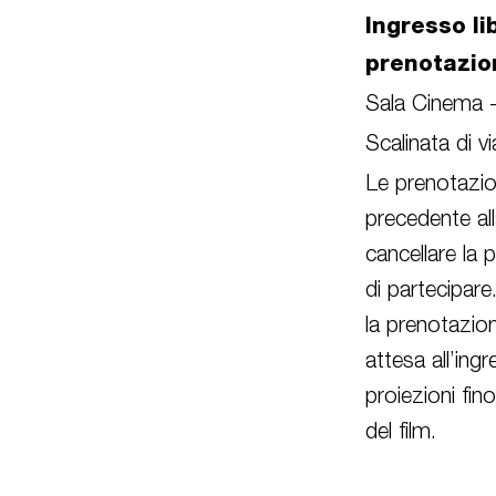
Ingresso li
prenotazio
Sala Cinema 
Scalinata di v
Le prenotazion
precedente all
cancellare la 
di partecipare
la prenotazion
attesa all’in
proiezioni fin
del film.