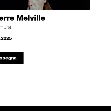
erre Melville
murai
.2025
rassegna