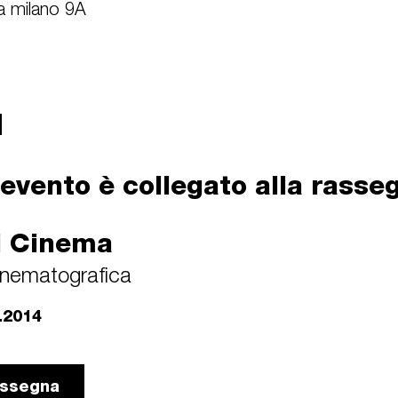
ia milano 9A
evento è collegato alla rasse
i Cinema
inematografica
.2014
rassegna