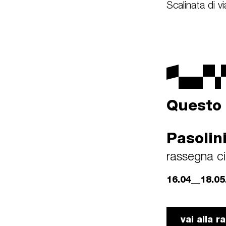
Scalinata di v
Questo 
Pasolin
rassegna c
16.04__18.05
vai alla 