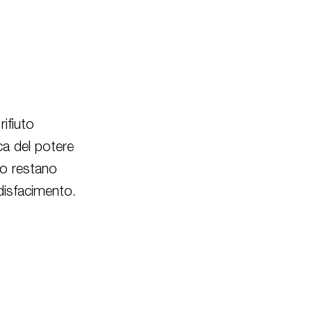
ifiuto
ca del potere
to restano
 disfacimento.