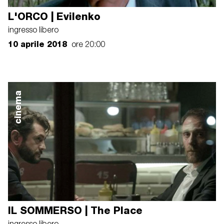
L'ORCO | Evilenko
ingresso libero
10 aprile 2018
ore 20:00
cinema
IL SOMMERSO | The Place