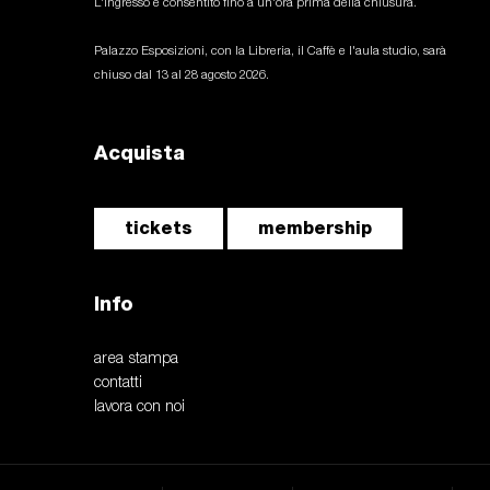
L'ingresso è consentito fino a un'ora prima della chiusura.
Palazzo Esposizioni, con la Libreria, il Caffè e l'aula studio, sarà
chiuso dal 13 al 28 agosto 2026.
Acquista
tickets
membership
Info
area stampa
contatti
lavora con noi