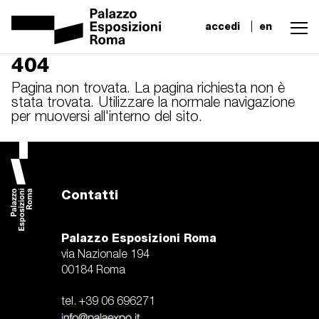
accedi
en
404
Pagina non trovata. La pagina richiesta non è
stata trovata. Utilizzare la normale navigazione
per muoversi all'interno del sito.
Contatti
Palazzo Esposizioni Roma
via Nazionale 194
00184 Roma
tel. +39 06 696271